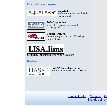
Obchodní zastoupení
AquaLab
světová jednička v měření
vodní aktivity
T&D Corporation
japonský výrobce špičkových
dataloggerů
Cooper - ATKINS
renomovaný dodavatel přístrojů pro
měření teploty
Skutečný laboratorní informační systém
Partneři
HASAP Consulting, s.r.o.
zavádění systémů SVP a HACCP
Titulní stránka
|
Aktuality
|
O
Zásady ochran