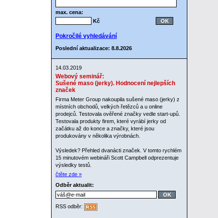
max. cena:
Kč
Pokročilé vyhledávání
Poslední aktualizace: 8.8.2026
14.03.2019
Webový seminář:
Sušené maso (jerky). Hodnocení nejlepších
značek
Firma Meter Group nakoupila sušené maso (jerky) z
místních obchodů, velkých řetězců a u online
prodejců. Testovala ověřené značky vedle start-upů.
Testovala produkty firem, které vyrábí jerky od
začátku až do konce a značky, které jsou
produkovány v několika výrobnách.
Výsledek? Přehled dvanácti značek. V tomto rychlém
15 minutovém webináři Scott Campbell odprezentuje
výsledky testů.
čtěte zde »
Odběr aktualit:
RSS odběr: