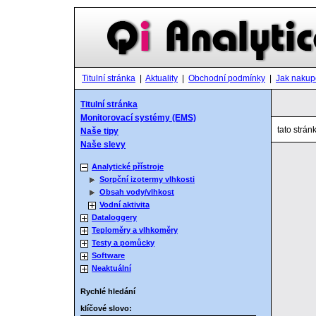
Titulní stránka
|
Aktuality
|
Obchodní podmínky
|
Jak nakup
Titulní stránka
Monitorovací systémy (EMS)
tato strán
Naše tipy
Naše slevy
Analytické přístroje
Sorpční izotermy vlhkosti
Obsah vody/vlhkost
Vodní aktivita
Dataloggery
Teploměry a vlhkoměry
Testy a pomůcky
Software
Neaktuální
Rychlé hledání
klíčové slovo: