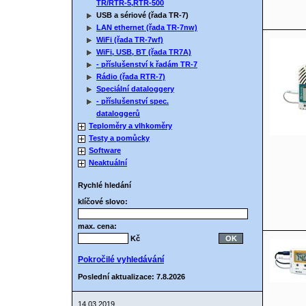
TR/RTR-5,RTR-500
USB a sériové (řada TR-7)
LAN ethernet (řada TR-7nw)
WiFi (řada TR-7wf)
WiFi, USB, BT (řada TR7A)
- příslušenství k řadám TR-7
Rádio (řada RTR-7)
Speciální dataloggery
- příslušenství spec.
dataloggerů
Teploměry a vlhkoměry
Testy a pomůcky
Software
Neaktuální
Rychlé hledání
klíčové slovo:
max. cena:
Kč
Pokročilé vyhledávání
Poslední aktualizace: 7.8.2026
14.03.2019