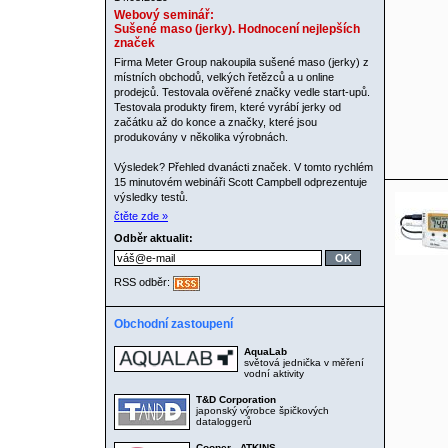
Webový seminář:
Sušené maso (jerky). Hodnocení nejlepších
značek
Firma Meter Group nakoupila sušené maso (jerky) z
místních obchodů, velkých řetězců a u online
prodejců. Testovala ověřené značky vedle start-upů.
Testovala produkty firem, které vyrábí jerky od
začátku až do konce a značky, které jsou
produkovány v několika výrobnách.
Výsledek? Přehled dvanácti značek. V tomto rychlém
15 minutovém webináři Scott Campbell odprezentuje
výsledky testů.
čtěte zde »
Odběr aktualit:
RSS odběr:
Obchodní zastoupení
AquaLab
světová jednička v měření
vodní aktivity
T&D Corporation
japonský výrobce špičkových
dataloggerů
Cooper - ATKINS