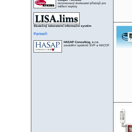
renomovaný dodavatel přístrojů pro
měření teploty
Skutečný laboratorní informační systém
Partneři
HASAP Consulting, s.r.o.
zavádění systémů SVP a HACCP