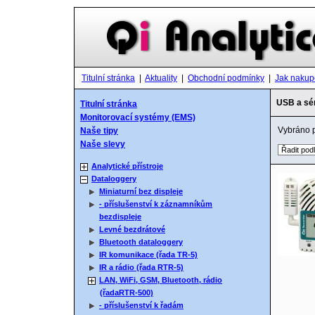
Titulní stránka
|
Aktuality
|
Obchodní podmínky
|
Jak nakup
USB a sér
Titulní stránka
Monitorovací systémy (EMS)
Vybráno 
Naše tipy
Naše slevy
Analytické přístroje
Dataloggery
Miniaturní bez displeje
- příslušenství k záznamníkům
bezdispleje
Levné bezdrátové
Bluetooth dataloggery
IR komunikace (řada TR-5)
IR a rádio (řada RTR-5)
LAN, WiFi, GSM, Bluetooth, rádio
(řadaRTR-500)
- příslušenství k řadám