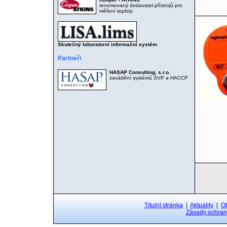
renomovaný dodavatel přístrojů pro
měření teploty
Skutečný laboratorní informační systém
Partneři
HASAP Consulting, s.r.o.
zavádění systémů SVP a HACCP
Titulní stránka
|
Aktuality
|
O
Zásady ochran