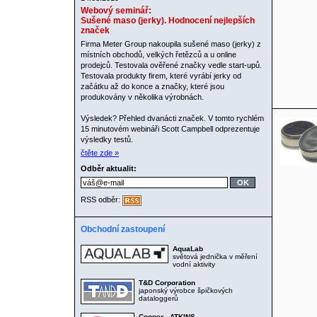
Webový seminář:
Sušené maso (jerky). Hodnocení nejlepších
značek
Firma Meter Group nakoupila sušené maso (jerky) z
místních obchodů, velkých řetězců a u online
prodejců. Testovala ověřené značky vedle start-upů.
Testovala produkty firem, které vyrábí jerky od
začátku až do konce a značky, které jsou
produkovány v několika výrobnách.
Výsledek? Přehled dvanácti značek. V tomto rychlém
15 minutovém webináři Scott Campbell odprezentuje
výsledky testů.
čtěte zde »
Odběr aktualit:
RSS odběr:
Obchodní zastoupení
AquaLab
světová jednička v měření
vodní aktivity
T&D Corporation
japonský výrobce špičkových
dataloggerů
Cooper - ATKINS