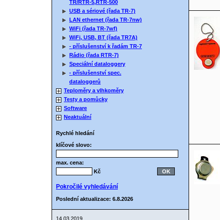
TR/RTR-5,RTR-500
USB a sériové (řada TR-7)
LAN ethernet (řada TR-7nw)
WiFi (řada TR-7wf)
WiFi, USB, BT (řada TR7A)
- příslušenství k řadám TR-7
Rádio (řada RTR-7)
Speciální dataloggery
- příslušenství spec.
dataloggerů
Teploměry a vlhkoměry
Testy a pomůcky
Software
Neaktuální
Rychlé hledání
klíčové slovo:
max. cena:
Kč
Pokročilé vyhledávání
Poslední aktualizace: 6.8.2026
14.03.2019