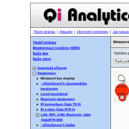
Titulní stránka
|
Aktuality
|
Obchodní podmínky
|
Jak nakup
Miniaturní
Titulní stránka
Monitorovací systémy (EMS)
Vybráno 
Naše tipy
Naše slevy
Analytické přístroje
Dataloggery
Miniaturní bez displeje
- příslušenství k záznamníkům
bezdispleje
Levné bezdrátové
Bluetooth dataloggery
IR komunikace (řada TR-5)
IR a rádio (řada RTR-5)
LAN, WiFi, GSM, Bluetooth, rádio
(řadaRTR-500)
- příslušenství k řadám