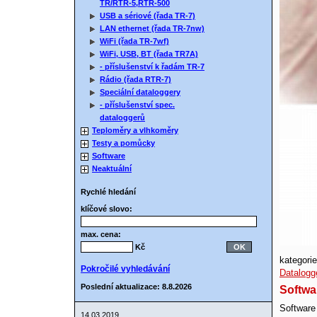
TR/RTR-5,RTR-500
USB a sériové (řada TR-7)
LAN ethernet (řada TR-7nw)
WiFi (řada TR-7wf)
WiFi, USB, BT (řada TR7A)
- příslušenství k řadám TR-7
Rádio (řada RTR-7)
Speciální dataloggery
- příslušenství spec.
dataloggerů
Teploměry a vlhkoměry
Testy a pomůcky
Software
Neaktuální
Rychlé hledání
klíčové slovo:
max. cena:
Kč
kategorie
Pokročilé vyhledávání
Datalogg
Poslední aktualizace: 8.8.2026
Softwa
Software
14.03.2019