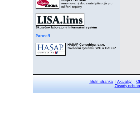
renomovaný dodavatel přístrojů pro
měření teploty
Skutečný laboratorní informační systém
Partneři
HASAP Consulting, s.r.o.
zavádění systémů SVP a HACCP
Titulní stránka
|
Aktuality
|
O
Zásady ochran