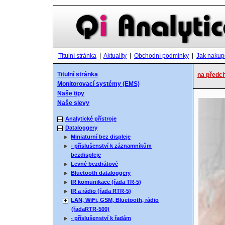
Titulní stránka
|
Aktuality
|
Obchodní podmínky
|
Jak nakup
Titulní stránka
na předch
Monitorovací systémy (EMS)
Naše tipy
Naše slevy
Analytické přístroje
Dataloggery
Miniaturní bez displeje
- příslušenství k záznamníkům
bezdispleje
Levné bezdrátové
Bluetooth dataloggery
IR komunikace (řada TR-5)
IR a rádio (řada RTR-5)
LAN, WiFi, GSM, Bluetooth, rádio
(řadaRTR-500)
- příslušenství k řadám