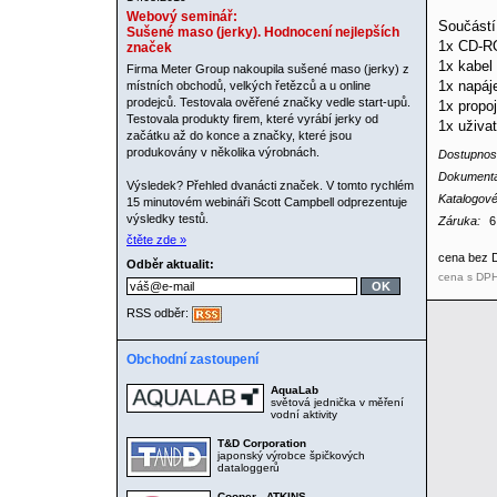
Webový seminář:
Součástí 
Sušené maso (jerky). Hodnocení nejlepších
1x CD-R
značek
1x kabel 
Firma Meter Group nakoupila sušené maso (jerky) z
1x napáj
místních obchodů, velkých řetězců a u online
prodejců. Testovala ověřené značky vedle start-upů.
1x propo
Testovala produkty firem, které vyrábí jerky od
1x uživa
začátku až do konce a značky, které jsou
produkovány v několika výrobnách.
Dostupnos
Dokument
Výsledek? Přehled dvanácti značek. V tomto rychlém
Katalogové
15 minutovém webináři Scott Campbell odprezentuje
výsledky testů.
Záruka:
6
čtěte zde »
cena bez
Odběr aktualit:
cena s DP
RSS odběr:
Obchodní zastoupení
AquaLab
světová jednička v měření
vodní aktivity
T&D Corporation
japonský výrobce špičkových
dataloggerů
Cooper - ATKINS