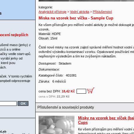
kategorie:
Analytické přístroje
>
Vodní aktivita
>
Příslušenství
6
Miska na vzorek bez víčka - Sample Cup
Ke všem přístrojům pro měření vodní aktivity je možné dokoupit 
vzorek.
Materiál: HDPE
ocení nejlepších
Obsah: 15ml
ušené maso (jerky) z
Čisté nové misky na vzorek zajistí správné měření hodnot vodní 
zců a u online
ovlivnění výsledku kontaminací vzorku. Opakované používání m
ačky vedle start-upů.
nepřesným výsledkům a tím ke zvýšeným nákladům.
 vyrábí jerky od
 které jsou
Dostupnost:
Skladem
nách.
Dokumentace:
Katalogové číslo:
401081
aček. V tomto rychlém
ampbell odprezentuje
Záruka:
6 měsíců
cena bez DPH:
18,42 Kč
cena s DPH:
22,29 Kč
Příslušenství a související produkty
Misky na vzorek bez víček (ba
Cups
Ke všem přístrojům pro měření vodní a
aLab
jednorázové misky na vzorek (bez víč