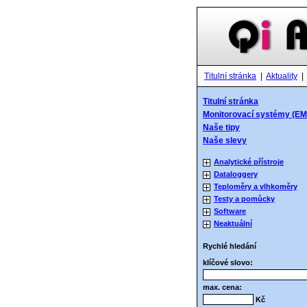
Titulní stránka
|
Aktuality
|
Titulní stránka
Monitorovací systémy (EM
Naše tipy
Naše slevy
Analytické přístroje
Dataloggery
Teploměry a vlhkoměry
Testy a pomůcky
Software
Neaktuální
Rychlé hledání
klíčové slovo:
max. cena:
Kč