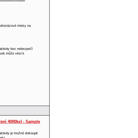
jednorázové misky na
aktivity bez nebezpečí
isek může vést k
lení 4000ks) - Sample
ktivity je možné dokoupit
ek).