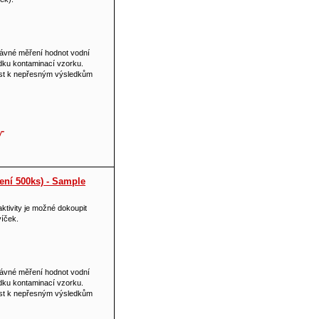
rávné měření hodnot vodní
edku kontaminací vzorku.
st k nepřesným výsledkům
ení 500ks) - Sample
ktivity je možné dokoupit
víček.
rávné měření hodnot vodní
edku kontaminací vzorku.
st k nepřesným výsledkům