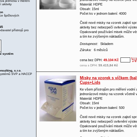
ová jednička v měření
 aktivity
Materiál: HDPE
Obsah: 15ml
on
Počet ks v jednom balení: 4000
ce špičkových
Čisté nové misky na vzorek zajistí sp
NS
aktivity bez nebezpečí ovlivnění výsl
avatel přístrojů pro
Opakované používání misek může vé
a tím ke zvýšeným nákladům.
Dostupnost:
Skladem
Záruka:
6 měsíců
ní systém
cena bez DPH:
49.104 Kč
cena s DPH:
59.415,84 Kč
ulting, s.r.o.
systémů SVP a HACCP
Misky na vzorek s víčkem (bal
Cups+Lids
Ke všem přístrojům pro měření vodní a
jednorázové misky na vzorek včetně 
Materiál: HDPE
Obsah: 15ml
Počet ks v jednom balení: 500
Čisté nové misky na vzorek zajistí sp
aktivity bez nebezpečí ovlivnění výsl
Opakované používání misek může vé
a tím ke zvýšeným nákladům.