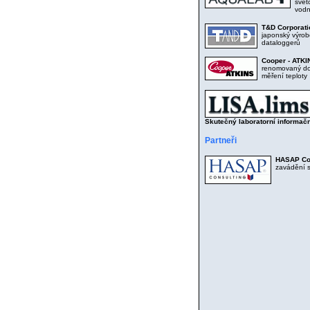
svět
vodní
T&D Corporati
japonský výrob
dataloggerů
Cooper - ATKI
renomovaný dod
měření teploty
Skutečný laboratorní informač
Partneři
HASAP Cons
zavádění 