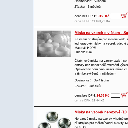
Dostupnost:
Skladem
Záruka:
6 měsíců
cena bez DPH:
9.356 Kč
cena s DPH:
11.320,76 Kč
Miska na vzorek s víčkem - 
Ke všem přístrojům pro měření vodní a
jednorázové misky na vzorek včetně 
Materiál: HDPE
Obsah: 15ml
Čisté nové misky na vzorek zajistí sp
aktivity bez nebezpečí ovlivnění výsl
Opakované používání misek může vé
a tím ke zvýšeným nákladům.
Dostupnost:
Do 4 týdnů
Záruka:
6 měsíců
cena bez DPH:
24,33 Kč
cena s DPH:
29,44 Kč
Misky na vzorek nerezové (10
Nerezové misky na vzorek vhodné pro
přístrojích pro měření vodní aktivity.
po 10 ks.