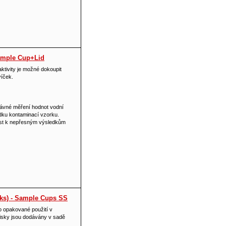
Sample Cup+Lid
ktivity je možné dokoupit
víček.
rávné měření hodnot vodní
edku kontaminací vzorku.
st k nepřesným výsledkům
 ks) - Sample Cups SS
 opakované použití v
 Misky jsou dodávány v sadě