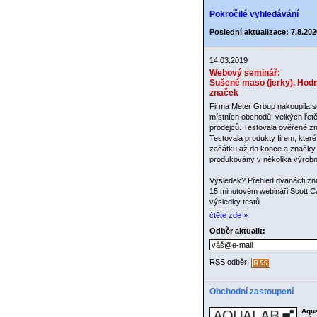
Pokročilé vyhledávání
Poslední aktualizace: 7.8.202
14.03.2019
Webový seminář:
Sušené maso (jerky). Hodn
značek
Firma Meter Group nakoupila s
místních obchodů, velkých řetě
prodejců. Testovala ověřené zn
Testovala produkty firem, které
začátku až do konce a značky,
produkovány v několika výrob
Výsledek? Přehled dvanácti zn
15 minutovém webináři Scott C
výsledky testů.
čtěte zde »
Odběr aktualit:
RSS odběr:
Obchodní zastoupení
Aqu