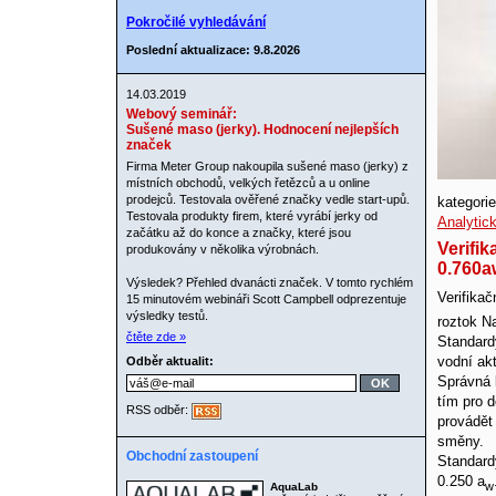
Pokročilé vyhledávání
Poslední aktualizace: 9.8.2026
14.03.2019
Webový seminář:
Sušené maso (jerky). Hodnocení nejlepších
značek
Firma Meter Group nakoupila sušené maso (jerky) z
místních obchodů, velkých řetězců a u online
prodejců. Testovala ověřené značky vedle start-upů.
kategorie
Testovala produkty firem, které vyrábí jerky od
Analytick
začátku až do konce a značky, které jsou
Verifik
produkovány v několika výrobnách.
0.760a
Výsledek? Přehled dvanácti značek. V tomto rychlém
Verifikač
15 minutovém webináři Scott Campbell odprezentuje
výsledky testů.
roztok Na
čtěte zde »
Standardy
vodní akt
Odběr aktualit:
Správná 
tím pro 
RSS odběr:
provádět
směny.
Obchodní zastoupení
Standard
0.250 a
w
AquaLab