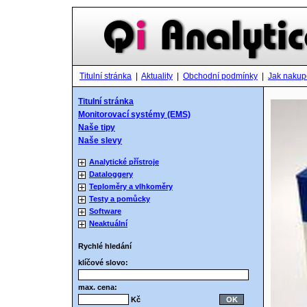
Titulní stránka
|
Aktuality
|
Obchodní podmínky
|
Jak nakup
Titulní stránka
Monitorovací systémy (EMS)
Naše tipy
Naše slevy
Analytické přístroje
Dataloggery
Teploměry a vlhkoměry
Testy a pomůcky
Software
Neaktuální
Rychlé hledání
klíčové slovo:
max. cena:
Kč