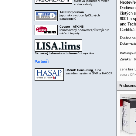
světová jednička v měření
Neotevře
vodní aktivity
Dodávané
T&D Corporation
čistých s
japonský výrobce špičkových
9001 a s
dataloggerů
and Tech
Cooper - ATKINS
Certifiká
renomovaný dodavatel přístrojů pro
měření teploty
Dostupnos
Dokument
Katalogové
Skutečný laboratorní informační systém
Záruka:
6
Partneři
cena bez
HASAP Consulting, s.r.o.
zavádění systémů SVP a HACCP
cena s DP
Příslušens